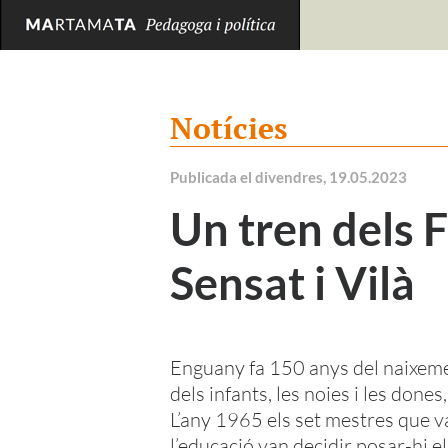
Notícies
Publicada el divendres, 19.05.2023
Un tren dels 
Sensat i Vilà
Enguany fa 150 anys del naixeme
dels infants, les noies i les done
L’any 1965 els set mestres que va
l’educació van decidir posar-hi e